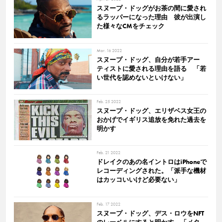
スヌープ・ドッグがお茶の間に愛され
るラッパーになった理由 彼が出演し
た様々なCMをチェック
Mar. 16 2022
スヌープ・ドッグ、自分が若手アー
ティストに愛される理由を語る 「若
い世代を認めないといけない」
Feb. 25 2022
スヌープ・ドッグ、エリザベス女王の
おかげでイギリス追放を免れた過去を
明かす
Feb. 21 2022
ドレイクのあの名イントロはiPhoneで
レコーディングされた。「派手な機材
はカッコいいけど必要ない」
Feb. 17 2022
スヌープ・ドッグ、デス・ロウをNFT