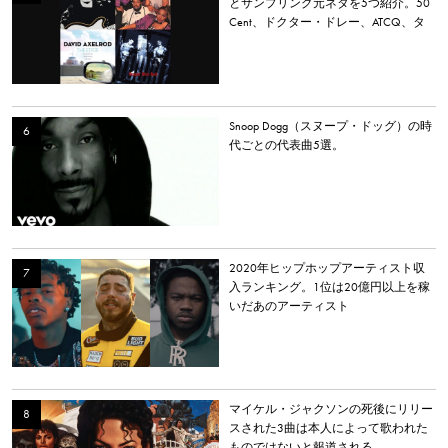
とサンプリング元ネタを5つ紹介。50
Cent、ドクター・ドレー、ATCQ、タ
イラー・ザ・クリエイターなど
Snoop Dogg（スヌープ・ドッグ）の時
代ごとの代表曲5選。
2020年ヒップホップアーティスト収
入ランキング。1位は20億円以上を稼
いだあのアーティスト
マイケル・ジャクソンの死後にリリー
スされた3曲は本人によって歌われた
ものではないと報道される