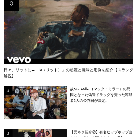
日々、リットに—「Lit（リット）」の起源と意味と用例を紹介【スラング
解説】
故Mac Miller（マック・ミラー）の死
因となった偽造ドラッグを売った容疑
者3人の公判日が決定。
【元ネタ紹介②】有名ヒップホップ曲