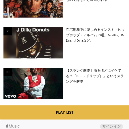
在宅勤務中に楽しめるインスト・ヒッ
プホップ・アルバム10選。Madlib、Dr.
Dre、J Dillaなど。
【スラング解説】滴るほどにイケて
る？「Drip（ドリップ）」というスラ
ングを解説
PLAY LIST