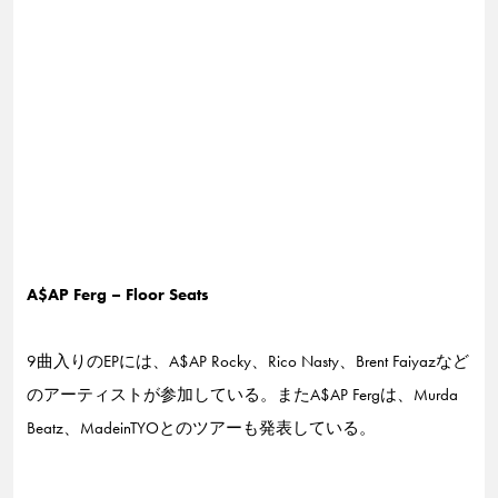
A$AP Ferg – Floor Seats
9曲入りのEPには、A$AP Rocky、Rico Nasty、Brent Faiyazなど
のアーティストが参加している。またA$AP Fergは、Murda
Beatz、MadeinTYOとのツアーも発表している。