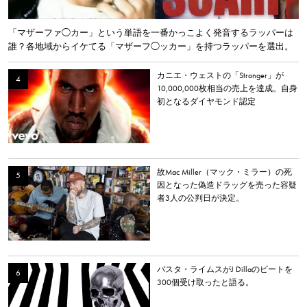
「マザーファ◯カー」という単語を一番かっこよく発音するラッパーは
誰？各地域からイケてる「マザーフ◯ッカー」を持つラッパーを選出。
カニエ・ウェストの「Stronger」が
10,000,000枚相当の売上を達成。自身
初となるダイヤモンド認定
故Mac Miller（マック・ミラー）の死
因となった偽造ドラッグを売った容疑
者3人の公判日が決定。
バスタ・ライムスがJ Dillaのビートを
300個受け取ったと語る。