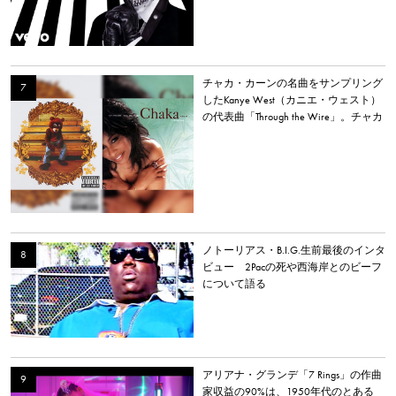
チャカ・カーンの名曲をサンプリング
したKanye West（カニエ・ウェスト）
の代表曲「Through the Wire」。チャカ
本人は「嫌いだった」と明かす。
ノトーリアス・B.I.G.生前最後のインタ
ビュー 2Pacの死や西海岸とのビーフ
について語る
アリアナ・グランデ「7 Rings」の作曲
家収益の90%は、1950年代のとある