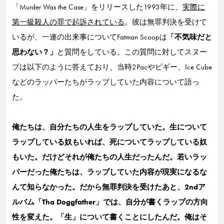
「Murder Was the Case」をリリースした1993年に、
実際に
第一級殺人の罪で起訴されている
。彼は無罪判決を受けて
いるが、一連の出来事についてFatman Scoopは
「不気味だと
思わない？」
と質問をしている。この質問に対してスヌー
プは以下のように答えており、当時2Pacやビギー、Ice Cube
などのラッパーたちがラップしていた内容について語っ
た。
俺たちは、自分たちの人生をラップしていた。生について
ラップしている奴もいれば、死についてラップしている奴
もいた。だけどそれが俺たちの人生だったんだ。若いラッ
パーだった俺たちは、ラップしていた内容が現実になるな
んて知らなかった。だから無罪判決を受けたあと、2ndア
ルバム「Tha Doggfather」では、自分が書くラップの方向
性を変えた。「生」について書くことにしたんだ。俺はそ