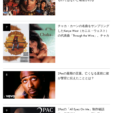
チャカ・カーンの名曲をサンプリング
したKanye West（カニエ・ウェスト）
の代表曲「Through the Wire」。チャカ
本人は「嫌いだった」と明かす。
2Pacの最期の言葉。亡くなる直前に彼
が警官に伝えたこととは？
2Pacの「All Eyez On Me」制作秘話