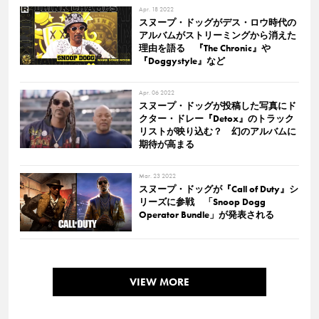
Apr. 18 2022
スヌープ・ドッグがデス・ロウ時代の
アルバムがストリーミングから消えた
理由を語る 『The Chronic』や
『Doggystyle』など
Apr. 06 2022
スヌープ・ドッグが投稿した写真にド
クター・ドレー『Detox』のトラック
リストが映り込む？ 幻のアルバムに
期待が高まる
Mar. 23 2022
スヌープ・ドッグが『Call of Duty』シ
リーズに参戦 「Snoop Dogg
Operator Bundle」が発表される
VIEW MORE