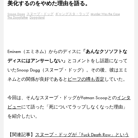
美化するのをやめた理由を語る。
Snoop Dogg
スヌープ・ドッグ
ギャングスタ・ラップ
Murder Was the Case
Tha Doggfather
Doggyland
Eminem（エミネム）からのディスに
「あんなクソソフトな
ディスにはアンサーしない」
とコメントをし話題になって
いたSnoop Dogg（スヌープ・ドッグ）。その後、彼はエミ
ネムとの関係が良好であると
ビーフの噂も否定
していた。
今回は、そんなスヌープ・ドッグがFatman Scoopとの
インタ
ビュー
にて語った「死についてラップしなくなった理由」
を紹介したい。
【関連記事】
スヌープ・ドッグが「Fuck Death Row」という