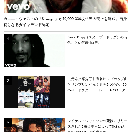
カニエ・ウェストの「Stronger」が10,000,000枚相当の売上を達成。自身
初となるダイヤモンド認定
Snoop Dogg（スヌープ・ドッグ）の時
代ごとの代表曲5選。
【元ネタ紹介②】有名ヒップホップ曲
とサンプリング元ネタを5つ紹介。50
Cent、ドクター・ドレー、ATCQ、タ
イラー・ザ・クリエイターなど
マイケル・ジャクソンの死後にリリー
スされた3曲は本人によって歌われた
ものではないと報道される