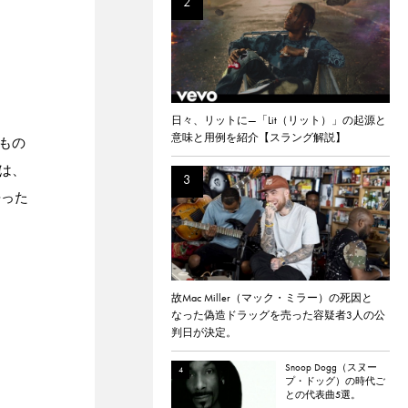
日々、リットに—「Lit（リット）」の起源と
意味と用例を紹介【スラング解説】
3もの
は、
語った
故Mac Miller（マック・ミラー）の死因と
なった偽造ドラッグを売った容疑者3人の公
判日が決定。
Snoop Dogg（スヌー
プ・ドッグ）の時代ご
との代表曲5選。