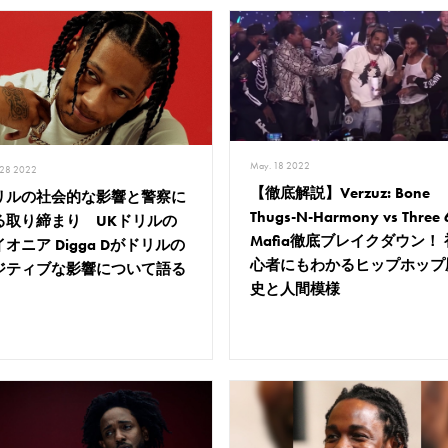
May. 18 2022
 28 2022
【徹底解説】Verzuz: Bone
リルの社会的な影響と警察に
Thugs-N-Harmony vs Three 
る取り締まり UKドリルの
Mafia徹底ブレイクダウン！ 
オニア Digga Dがドリルの
心者にもわかるヒップホップ
ジティブな影響について語る
史と人間模様