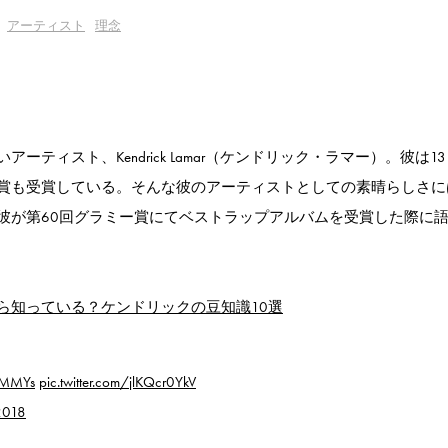
アーティスト
理念
ティスト、Kendrick Lamar（ケンドリック・ラマー）。彼は1
賞も受賞している。そんな彼のアーティストとしての素晴らしさに
彼が第60回グラミー賞にてベストラップアルバムを受賞した際に
ら知っている？ケンドリックの豆知識10選
MMYs
pic.twitter.com/jlKQcr0YkV
2018