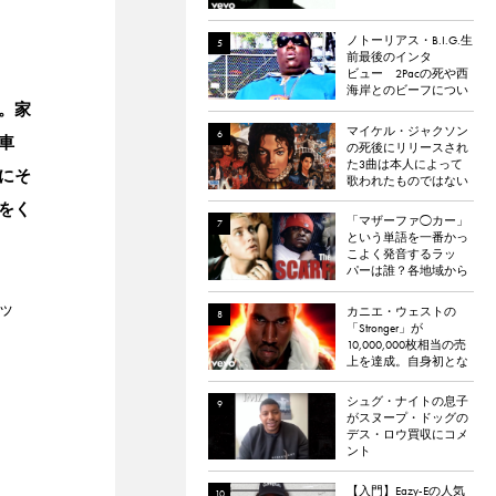
ノトーリアス・B.I.G.生
前最後のインタ
ビュー 2Pacの死や西
海岸とのビーフについ
。家
て語る
マイケル・ジャクソン
車
の死後にリリースされ
た3曲は本人によって
にそ
歌われたものではない
と報道される
をく
「マザーファ◯カー」
という単語を一番かっ
こよく発音するラッ
パーは誰？各地域から
イケてる「マザーフ
◯ッカー」を持つラッ
ッ
カニエ・ウェストの
パーを選出。
「Stronger」が
10,000,000枚相当の売
上を達成。自身初とな
るダイヤモンド認定
シュグ・ナイトの息子
がスヌープ・ドッグの
デス・ロウ買収にコメ
ント
【入門】Eazy-Eの人気