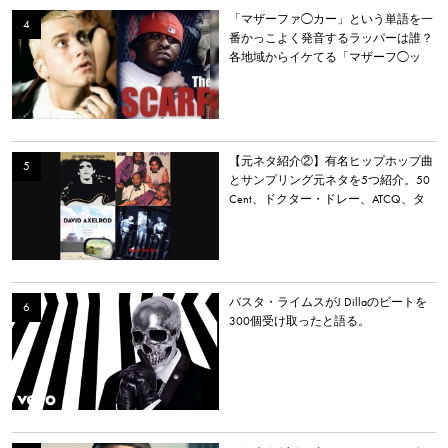
「マザーファ◯カー」という単語を一
番かっこよく発音するラッパーは誰？
各地域からイケてる「マザーフ◯ッ
カー」を持つラッパーを選出。
【元ネタ紹介②】有名ヒップホップ曲
とサンプリング元ネタを5つ紹介。50
Cent、ドクター・ドレー、ATCQ、タ
イラー・ザ・クリエイターなど
バスタ・ライムスがJ Dillaのビートを
300個受け取ったと語る。