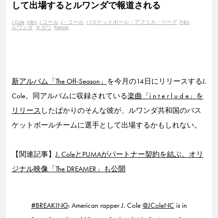
して出場するとルワンダで報道される
J.Cole
NBA
J.コール
J・コール
バスケットボール・アフリカ・リーグ
FIBA
ルワンダ
キガリ
Patriots
新アルバム「The Off-Season」
を今月の14日にリリースするJ.
Cole。同アルバムに収録されている
楽曲「i n t e r l u d e」を
リリース
したばかりのそんな彼が、ルワンダ共和国のバス
ケットボールチームに選手として出場するかもしれない。
【関連記事】
J. ColeとPUMAがパートナー契約を結ぶ。オリ
ジナル映像「The DREAMER」も公開
#BREAKING
: American rapper J. Cole
@JColeNC
is in