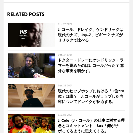
RELATED POSTS
Dec. 27 2021
J. コール、ドレイク、ケンドリックは
現代のナズ、Jay-Z、ビギー？ ナズが
リリックで比べる
Dec. 27 2021
ドクター・ドレーにケンドリック・ラ
マーを薦めたのはJ. コールだった？ 意
外な事実を明かす。
Sep. 28 2021
現代のヒップホップにおける「1位〜3
位」は誰？ J. コールがラップした内
容についてドレイクが反応する。
Sep. 24 2021
J. Cole（J・コール）の仕事に対する理
念とコミットメント Bas「俺がサ
ボってるように思えてくる」