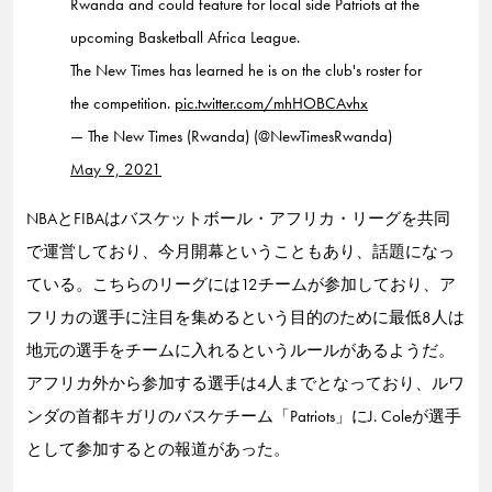
Rwanda and could feature for local side Patriots at the
upcoming Basketball Africa League.
The New Times has learned he is on the club's roster for
the competition.
pic.twitter.com/mhHOBCAvhx
— The New Times (Rwanda) (@NewTimesRwanda)
May 9, 2021
NBAとFIBAはバスケットボール・アフリカ・リーグを共同
で運営しており、今月開幕ということもあり、話題になっ
ている。こちらのリーグには12チームが参加しており、ア
フリカの選手に注目を集めるという目的のために最低8人は
地元の選手をチームに入れるというルールがあるようだ。
アフリカ外から参加する選手は4人までとなっており、ルワ
ンダの首都キガリのバスケチーム「Patriots」にJ. Coleが選手
として参加するとの報道があった。