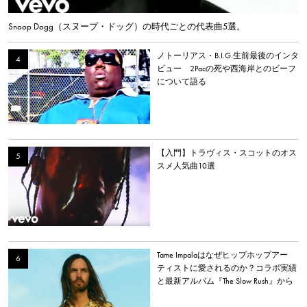
Snoop Dogg（スヌープ・ドッグ）の時代ごとの代表曲5選。
ノトーリアス・B.I.G.生前最後のインタ
ビュー 2Pacの死や西海岸とのビーフ
について語る
【入門】トラヴィス・スコットのオス
スメ人気曲10選
Tame Impalaはなぜヒップホップアー
ティストに愛されるのか？コラボ実績
と最新アルバム『The Slow Rush』から
理由を探る