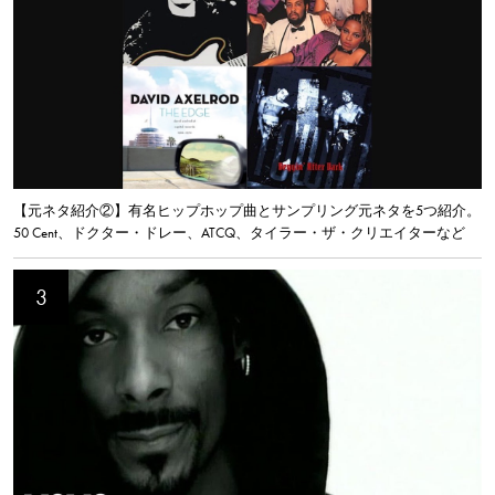
【元ネタ紹介②】有名ヒップホップ曲とサンプリング元ネタを5つ紹介。
50 Cent、ドクター・ドレー、ATCQ、タイラー・ザ・クリエイターなど