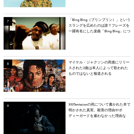
「Bling Bling（ブリンブリン）」という
スラングを広めたのは誰？フレーズを
一躍有名にした楽曲「Bling Bling」につ
いて解説。
マイケル・ジャクソンの死後にリリー
スされた3曲は本人によって歌われた
ものではないと報道される
XXXTentacionの死について書かれた本で
明かされた真実。殺害の理由やボ
ディーガードを雇わなかった理由な
ど。