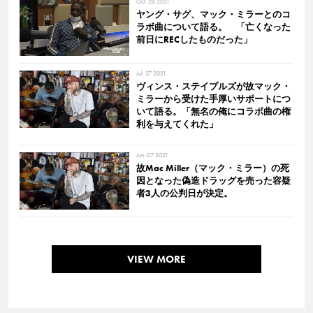
Oct. 20 2021
ヤング・サグ、マック・ミラーとのコ
ラボ曲について語る。 「亡くなった
前日にRECしたものだった」
Jul. 27 2021
ヴィンス・ステイプルズが故マック・
ミラーから受けた手厚いサポートにつ
いて語る。「無名の俺にコラボ曲の権
利を与えてくれた」
Jun. 07 2021
故Mac Miller（マック・ミラー）の死
因となった偽造ドラッグを売った容疑
者3人の公判日が決定。
VIEW MORE