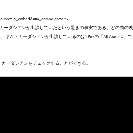
source=ig_embed&utm_campaign=dlfix
ム・カーダシアンが出演していたという驚きの事実である。どの曲の
ム・カーダシアンが出演しているのは2Pacの「All About U」
・カーダシアンをチェックすることができる。