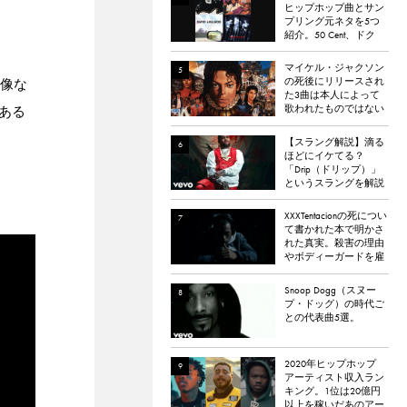
ヒップホップ曲とサン
プリング元ネタを5つ
紹介。50 Cent、ドク
ター・ドレー、
ATCQ、タイラー・
マイケル・ジャクソン
ザ・クリエイターなど
の死後にリリースされ
映像な
た3曲は本人によって
歌われたものではない
である
と報道される
【スラング解説】滴る
ほどにイケてる？
「Drip（ドリップ）」
というスラングを解説
XXXTentacionの死につい
て書かれた本で明かさ
れた真実。殺害の理由
やボディーガードを雇
わなかった理由など。
Snoop Dogg（スヌー
プ・ドッグ）の時代ご
との代表曲5選。
2020年ヒップホップ
アーティスト収入ラン
キング。1位は20億円
以上を稼いだあのアー