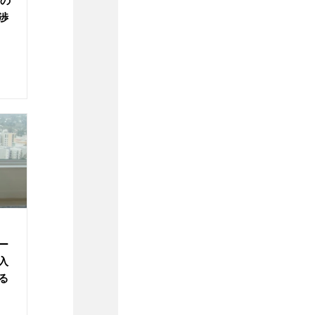
ーの
渉
ー
入
る