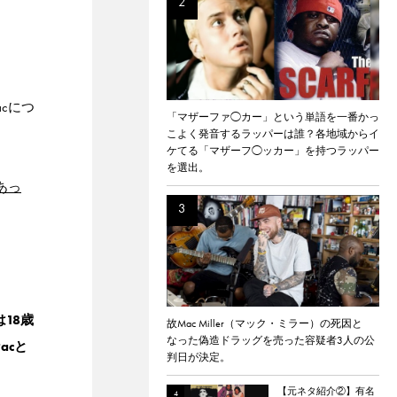
acにつ
「マザーファ◯カー」という単語を一番かっ
こよく発音するラッパーは誰？各地域からイ
ケてる「マザーフ◯ッカー」を持つラッパー
を選出。
あっ
18歳
故Mac Miller（マック・ミラー）の死因と
なった偽造ドラッグを売った容疑者3人の公
acと
判日が決定。
【元ネタ紹介②】有名