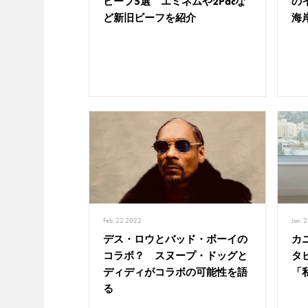
ビーフ5選 エミネムや2Pacな
の
ど新旧ビーフを紹介
海
Feb. 22 2022
Jan. 
デス・ロウとバッド・ボーイの
カ
コラボ？ スヌープ・ドッグと
タ
ディディがコラボの可能性を語
「
る