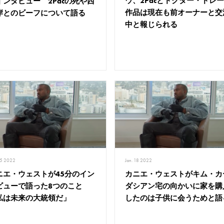
ウ、2Pacとドクター・ドレ
インタビュー 2Pacの死や西
作品は現在も前オーナーと交
岸とのビーフについて語る
中と報じられる
25 2022
Jan. 18 2022
ニエ・ウェストが45分のイン
カニエ・ウェストがキム・カ
ビューで語った8つのこと
ダシアン宅の向かいに家を購
私は未来の大統領だ」
したのは子供に会うためと語