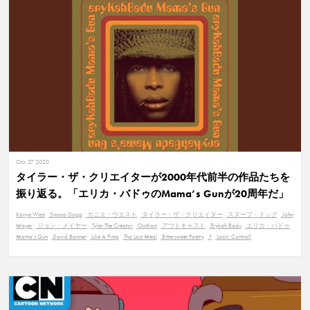
Oct. 27 2020
タイラー・ザ・クリエイターが2000年代前半の作品たちを
振り返る。「エリカ・バドゥのMama’s Gunが20周年だ」
Kanye West
Snoop Dogg
カニエ・ウエスト
タイラー・ザ・クリエイター
スヌープ・ドッグ
John
Mayer
ジョン・メイヤー
Tyler The Creator
OutKast
アウトキャスト
Erykah Badu
エリカ・バドゥ
Mama's Gun
David Banner
Like A Pimp
Tha Last Meal
Bittersweet Poetry
?
Losin' Controll