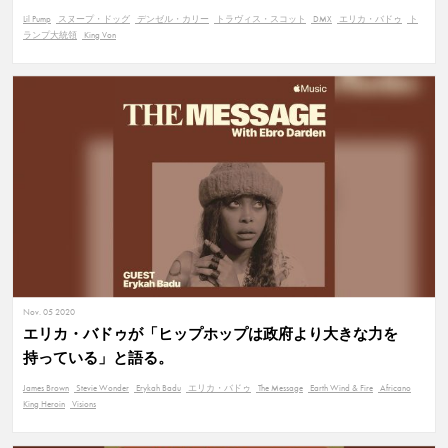
Lil Pump
スヌープ・ドッグ
デンゼル・カリー
トラヴィス・スコット
DMX
エリカ・バドゥ
ト
ランプ大統領
King Von
Nov. 05 2020
エリカ・バドゥが「ヒップホップは政府より大きな力を
持っている」と語る。
James Brown
Stevie Wonder
Erykah Badu
エリカ・バドゥ
The Message
Earth Wind & Fire
Africano
King Heroin
Visions