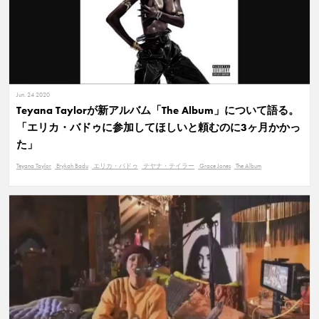
Jun. 24 2020
Teyana Taylorが新アルバム「The Album」について語る。
「エリカ・バドゥに参加してほしいと頼むのに3ヶ月かかっ
た」
Teyana Taylor
Erykah Badu
エリカ・バドゥ
テヤナ・テイラー
Grace Jones
The Album