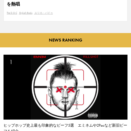
を熱唱
The D.O.C
Erykah Badu
エリカ・バドゥ
NEWS RANKING
ヒップホップ史上最も印象的なビーフ5選 エミネムや2Pacなど新旧ビー