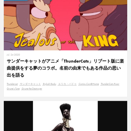
Jul. 24 2020
サンダーキャットがアニメ「ThunderCats」リブート版に楽
曲提供をする夢のコラボ。名前の由来でもある作品の思い
出を語る
Thundercat
サンダーキャット
Erykah Badu
エリカ・バドゥ
Comic-Con@Home
ThunderCats Roar
Grune’s Tune
Grune the Destroyer