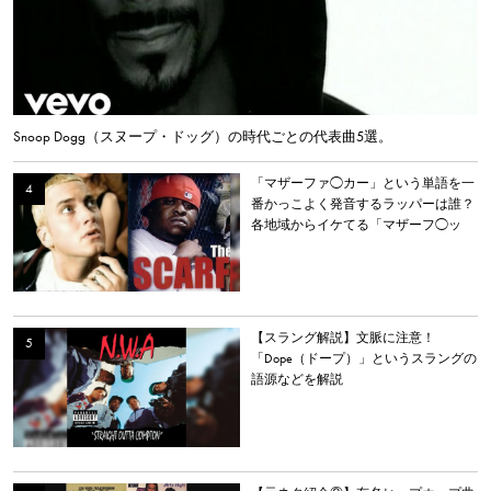
Snoop Dogg（スヌープ・ドッグ）の時代ごとの代表曲5選。
「マザーファ◯カー」という単語を一
番かっこよく発音するラッパーは誰？
各地域からイケてる「マザーフ◯ッ
カー」を持つラッパーを選出。
【スラング解説】文脈に注意！
「Dope（ドープ）」というスラングの
語源などを解説