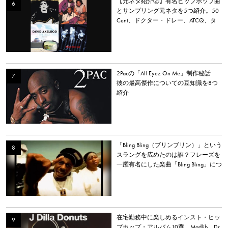
【元ネタ紹介②】有名ヒップホップ曲
とサンプリング元ネタを5つ紹介。50
Cent、ドクター・ドレー、ATCQ、タ
イラー・ザ・クリエイターなど
2Pacの「All Eyez On Me」制作秘話
彼の最高傑作についての豆知識を8つ
紹介
「Bling Bling（ブリンブリン）」という
スラングを広めたのは誰？フレーズを
一躍有名にした楽曲「Bling Bling」につ
いて解説。
在宅勤務中に楽しめるインスト・ヒッ
プホップ・アルバム10選。Madlib、Dr.