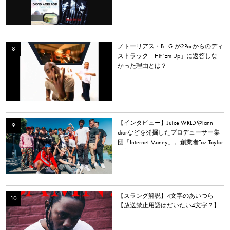
イラー・ザ・クリエイターなど
ノトーリアス・B.I.G.が2Pacからのディ
ストラック「Hit 'Em Up」に返答しな
かった理由とは？
【インタビュー】Juice WRLDやiann
diorなどを発掘したプロデューサー集
団「Internet Money」。創業者Taz Taylor
が新アルバム、プロデュース、音楽業
界について語る。
【スラング解説】4文字のあいつら
【放送禁止用語はだいたい4文字？】