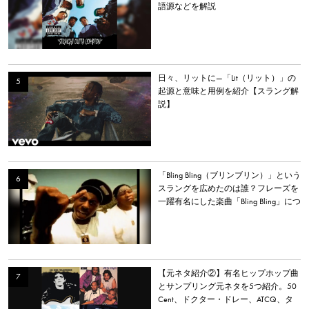
語源などを解説
日々、リットに—「Lit（リット）」の
起源と意味と用例を紹介【スラング解
説】
「Bling Bling（ブリンブリン）」という
スラングを広めたのは誰？フレーズを
一躍有名にした楽曲「Bling Bling」につ
いて解説。
【元ネタ紹介②】有名ヒップホップ曲
とサンプリング元ネタを5つ紹介。50
Cent、ドクター・ドレー、ATCQ、タ