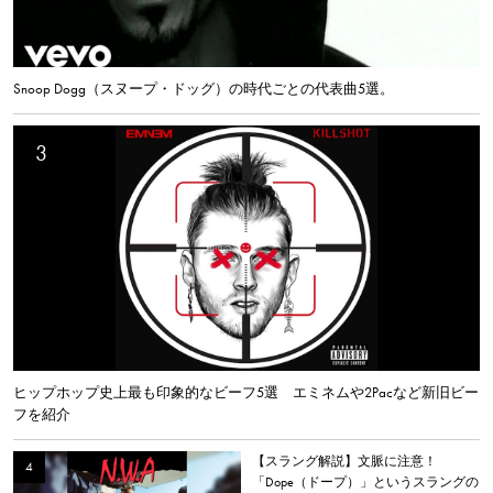
Snoop Dogg（スヌープ・ドッグ）の時代ごとの代表曲5選。
ヒップホップ史上最も印象的なビーフ5選 エミネムや2Pacなど新旧ビー
フを紹介
【スラング解説】文脈に注意！
「Dope（ドープ）」というスラングの