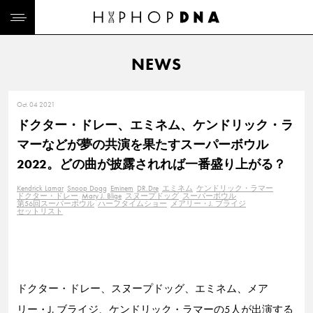
NEWS
Oct. 04 2021
ドクター・ドレー、エミネム、ケンドリック・ラ
マーなどが夢の共演を果たすスーパーボウル
2022。どの曲が披露されれば一番盛り上がる？
Kendrick Lamar
Snoop Dogg
Eminem
DR.Dre
エミネム
ケンドリック・ラマー
ドクター・ドレー
Mary J. Blige
スヌープドッグ
スーパーボウル
第56回スーパーボウル
ハーフタイムショー
メアリー・J. ブライジ
セットリスト
ドクター・ドレー、スヌープドッグ、エミネム、メア
リー・J. ブライジ、ケンドリック・ラマーの5人が出演する