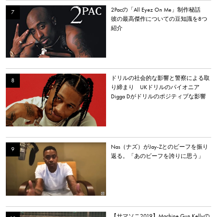
2Pacの「All Eyez On Me」制作秘話
彼の最高傑作についての豆知識を8つ
紹介
ドリルの社会的な影響と警察による取
り締まり UKドリルのパイオニア
Digga Dがドリルのポジティブな影響
について語る
Nas（ナズ）がJay-Zとのビーフを振り
返る。「あのビーフを誇りに思う」
【サマソニ2019】Machine Gun Kellyの