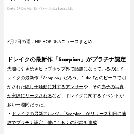
Drake
DR.Dre
Nas
Dr.ドレー
Swizz Beatz
J.I.D.
7月2日の週：HIP HOP DNAニュースまとめ
ドレイクの最新作「Scorpion」がプラチナ認定
先週に引き続きヒップホップ界で話題になっているのはド
レイクの最新作「Scorpion」だろう。Pusha Tとのビーフで明
かされた
隠し子騒動に対するアンサー
や、その
赤子の写真
が実際にリークされる
など、ドレイクに関するイベントが
多い一週間だった。
・
ドレイクの最新アルバム「Scorpion」がリリース初日に速
攻でプラチナ認定。他にも多くの記録を達成