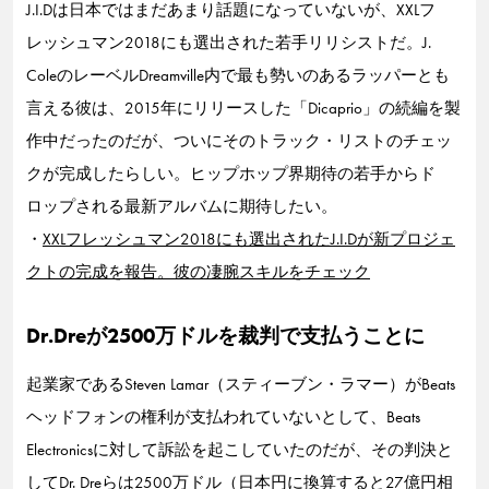
J.I.Dは日本ではまだあまり話題になっていないが、XXLフ
レッシュマン2018にも選出された若手リリシストだ。J.
ColeのレーベルDreamville内で最も勢いのあるラッパーとも
言える彼は、2015年にリリースした「Dicaprio」の続編を製
作中だったのだが、ついにそのトラック・リストのチェッ
クが完成したらしい。ヒップホップ界期待の若手からド
ロップされる最新アルバムに期待したい。
・
XXLフレッシュマン2018にも選出されたJ.I.Dが新プロジェ
クトの完成を報告。彼の凄腕スキルをチェック
Dr.Dreが2500万ドルを裁判で支払うことに
起業家であるSteven Lamar（スティーブン・ラマー）がBeats
ヘッドフォンの権利が支払われていないとして、Beats
Electronicsに対して訴訟を起こしていたのだが、その判決と
してDr. Dreらは2500万ドル（日本円に換算すると27億円相