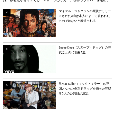
誰？各地域からイケてる「マザーフ◯ッカー」を持つラッパーを選出。
マイケル・ジャクソンの死後にリリー
スされた3曲は本人によって歌われた
ものではないと報道される
Snoop Dogg（スヌープ・ドッグ）の時
代ごとの代表曲5選。
故Mac Miller（マック・ミラー）の死
因となった偽造ドラッグを売った容疑
者3人の公判日が決定。