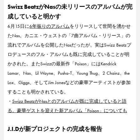
Swizz BeatzがNasの未リリースのアルバムが完
成していると明かす
6月15日に
6年振りのアルバム
をリリースして世間を湧かせ
たNas。カニエ・ウェストの「7曲アルバム・リリース」の
流れでアルバムを公開したNasだったが、実はSwizz Beatzプ
ロデュースのフル・アルバムも既に完成していることが明
かされた。またSwizzの最新作「Poison」にはKendrick
Lamar、Nas、Lil Wayne、Pusha-T、Young Thug、2 Chainz、the
Lox、Giggs、そしてJim Jonesなどの豪華アーティストが参加
することも明かされている。
・
Swizz BeatzがNasとのアルバムが既に完成していると語
る。豪華ゲストを迎えた新アルバム「Poison」についても
J.I.Dが新プロジェクトの完成を報告