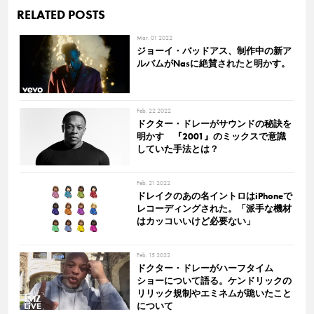
RELATED POSTS
Mar. 01 2022
ジョーイ・バッドアス、制作中の新ア
ルバムがNasに絶賛されたと明かす。
Feb. 22 2022
ドクター・ドレーがサウンドの秘訣を
明かす 『2001』のミックスで意識
していた手法とは？
Feb. 21 2022
ドレイクのあの名イントロはiPhoneで
レコーディングされた。「派手な機材
はカッコいいけど必要ない」
Feb. 15 2022
ドクター・ドレーがハーフタイム
ショーについて語る。ケンドリックの
リリック規制やエミネムが跪いたこと
について