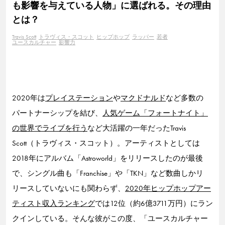
も影響を与えている人物」に選ばれる。その理由
とは？
Travis Scott
トラヴィス・スコット
ヒップホップ
ラッパー
若者
ユースカルチャー
影響力
2020年は
プレイステーション
や
マクドナルド
など多数の
パートナーシップを結び、
人気ゲーム「フォートナイト」
の世界でライブを行う
など大活躍の一年だったTravis
Scott（トラヴィス・スコット）。アーティストとしては
2018年にアルバム「Astroworld」をリリースしたのが最後
で、シングル曲も「Franchise」や「TKN」など数曲しかリ
リースしていないにも関わらず、
2020年ヒップホップアー
ティスト収入ランキング
では12位（約6億3711万円）にラン
クインしている。そんな彼がこの度、「ユースカルチャー