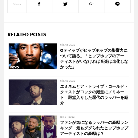
Shares
RELATED POSTS
Feb. 08 2022
Qティップがヒップホップの影響力に
ついて語る。「ヒップホップのアー
ティストがいなければ音楽は進化しな
かった」
Feb. 03 2022
エミネムとア・トライブ・コールド・
クエストがロックの殿堂にノミネー
ト 殿堂入りした歴代のラッパーを紹
介
Jan. 31 2022
ファンが気になるラッパーの豪邸ラン
キング 最もググられたヒップホップ
アーティストの豪邸は？