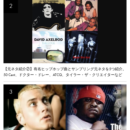
【元ネタ紹介②】有名ヒップホップ曲とサンプリング元ネタを5つ紹介。
50 Cent、ドクター・ドレー、ATCQ、タイラー・ザ・クリエイターなど