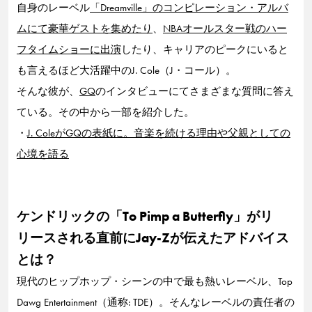
自身のレーベル
「Dreamville」のコンピレーション・アルバ
ムにて豪華ゲストを集めたり
、
NBAオールスター戦のハー
フタイムショーに出演
したり、キャリアのピークにいると
も言えるほど大活躍中のJ. Cole（J・コール）。
そんな彼が、
GQ
のインタビューにてさまざまな質問に答え
ている。その中から一部を紹介した。
・
J. ColeがGQの表紙に。音楽を続ける理由や父親としての
心境を語る
ケンドリックの「To Pimp a Butterfly」がリ
リースされる直前にJay-Zが伝えたアドバイス
とは？
現代のヒップホップ・シーンの中で最も熱いレーベル、Top
Dawg Entertainment（通称: TDE）。そんなレーベルの責任者の