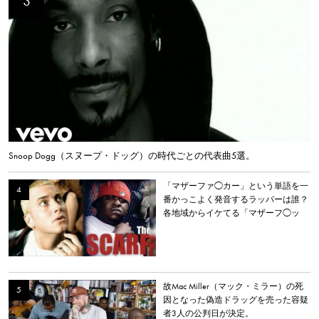
Snoop Dogg（スヌープ・ドッグ）の時代ごとの代表曲5選。
「マザーファ◯カー」という単語を一
番かっこよく発音するラッパーは誰？
各地域からイケてる「マザーフ◯ッ
カー」を持つラッパーを選出。
故Mac Miller（マック・ミラー）の死
因となった偽造ドラッグを売った容疑
者3人の公判日が決定。