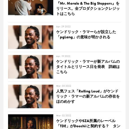
『Mr. Morale & The Big Steppers』を
リリース。全プロダクションクレジッ
トはこちら
Apr. 29 2022
ケンドリック・ラマーらが設立した
「pgLang」の意味が明かされる
Apr. 19 2022
ケンドリック・ラマーが新アルバムの
タイトルとリリース日を発表 詳細は
こちら
Mar. 03 2022
人気フェス「Rolling Loud」がケンド
リック・ラマーの新アルバムの存在を
ほのめかす
Mar. 02 2022
ケンドリックやSZA所属のレーベル
「TDE」がDoechiiと契約する？ タン