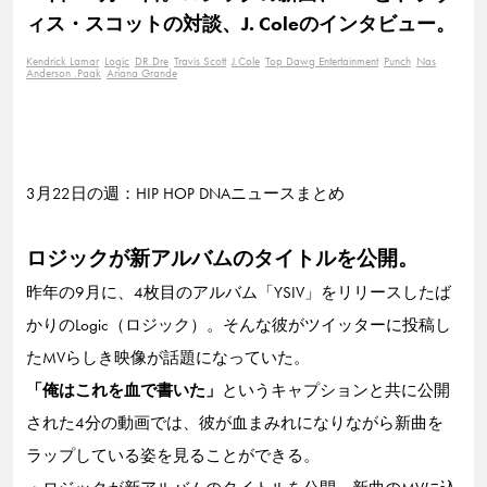
ィス・スコットの対談、J. Coleのインタビュー。
Kendrick Lamar
Logic
DR.Dre
Travis Scott
J.Cole
Top Dawg Entertainment
Punch
Nas
Anderson .Paak
Ariana Grande
3月22日の週：HIP HOP DNAニュースまとめ
ロジックが新アルバムのタイトルを公開。
昨年の9月に、4枚目のアルバム「YSIV」をリリースしたば
かりのLogic（ロジック）。そんな彼がツイッターに投稿し
たMVらしき映像が話題になっていた。
「俺はこれを血で書いた」
というキャプションと共に公開
された4分の動画では、彼が血まみれになりながら新曲を
ラップしている姿を見ることができる。