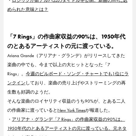
・
ロジックが新アルバムのタイトルを公開。新曲のMVに込
められた意味とは？
「7 Rings」の作曲家収益の90%は、1950年代
のとあるアーティストの元に渡っている。
Ariana Grande（アリアナ・グランデ）がリリースしてきた
楽曲の中でも、今まで以上の大ヒットとなった「7
Rings」。
今週のビルボード・ソング・チャートでも1位にラ
ンクイン
しており、楽曲の売り上げやストリーミングの再
生数も好調のようだ。
そんな楽曲のロイヤリティ収益のうち90%が、とある二人
の作曲家に渡っていると
New York Times
が報道した。
・
アリアナ・グランデ「7 Rings」の作曲家収益の90%は、
1950年代のとあるアーティストの元に渡っている。元ネタ