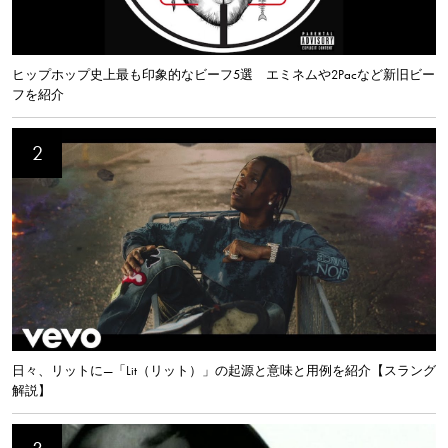
ヒップホップ史上最も印象的なビーフ5選 エミネムや2Pacなど新旧ビー
フを紹介
日々、リットに—「Lit（リット）」の起源と意味と用例を紹介【スラング
解説】