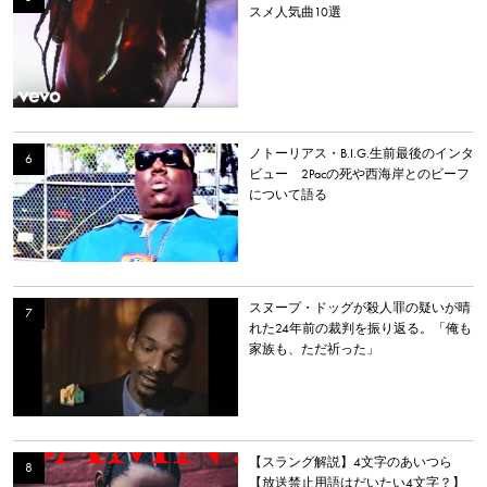
スメ人気曲10選
ノトーリアス・B.I.G.生前最後のインタ
ビュー 2Pacの死や西海岸とのビーフ
について語る
スヌープ・ドッグが殺人罪の疑いが晴
れた24年前の裁判を振り返る。「俺も
家族も、ただ祈った」
【スラング解説】4文字のあいつら
【放送禁止用語はだいたい4文字？】