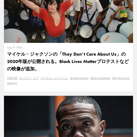
Aug. 31 2020
マイケル・ジャクソンの「They Don’t Care About Us」の
2020年版が公開される。Black Lives Matterプロテストなど
の映像が追加。
SPIKE LEE
スパイク・リー
マイケル・ジャクソン
Michael Jackson
Black Lives Matter
They Don't Care
About Us