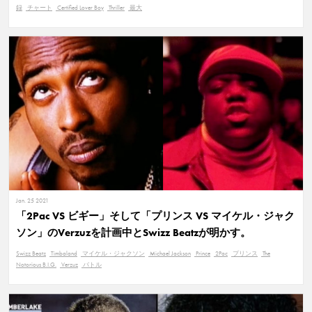
録
チャート
Certified Lover Boy
Thriller
最大
Jan. 25 2021
「2Pac VS ビギー」そして「プリンス VS マイケル・ジャク
ソン」のVerzuzを計画中とSwizz Beatzが明かす。
Swizz Beatz
Timbaland
マイケル・ジャクソン
Michael Jackson
Prince
2Pac
プリンス
The
Notorious B.I.G.
Verzuz
バトル