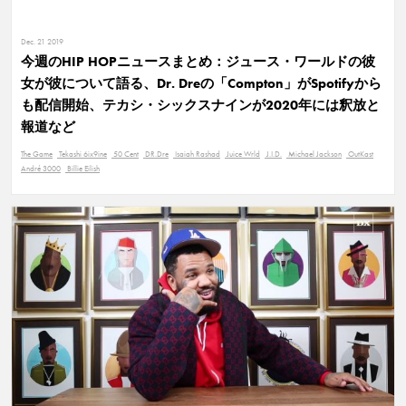
Dec. 21 2019
今週のHIP HOPニュースまとめ：ジュース・ワールドの彼
女が彼について語る、Dr. Dreの「Compton」がSpotifyから
も配信開始、テカシ・シックスナインが2020年には釈放と
報道など
The Game
Tekashi 6ix9ine
50 Cent
DR.Dre
Isaiah Rashad
Juice Wrld
J.I.D.
Michael Jackson
OutKast
André 3000
Billie Eilish