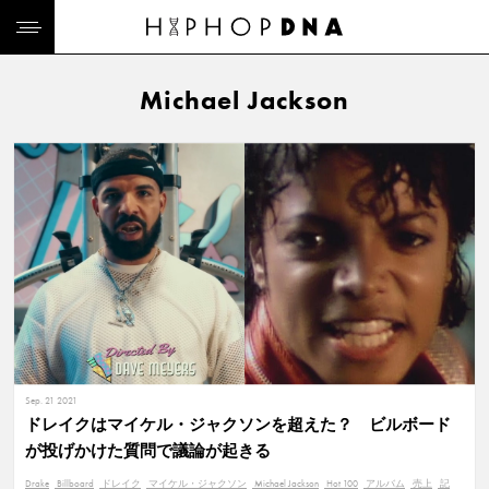
Michael Jackson
Sep. 21 2021
ドレイクはマイケル・ジャクソンを超えた？ ビルボード
が投げかけた質問で議論が起きる
Drake
Billboard
ドレイク
マイケル・ジャクソン
Michael Jackson
Hot 100
アルバム
売上
記