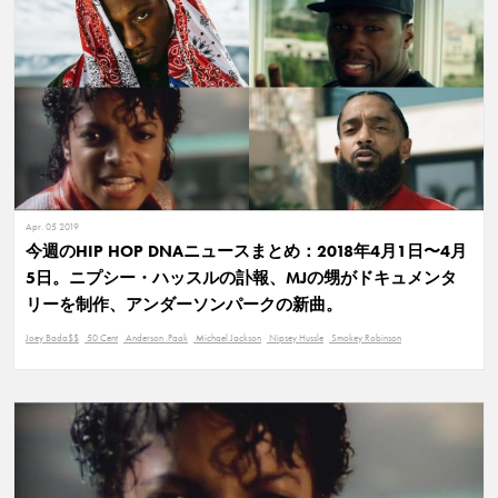
Apr. 05 2019
今週のHIP HOP DNAニュースまとめ：2018年4月1日〜4月
5日。ニプシー・ハッスルの訃報、MJの甥がドキュメンタ
リーを制作、アンダーソンパークの新曲。
Joey Bada$$
50 Cent
Anderson .Paak
Michael Jackson
Nipsey Hussle
Smokey Robinson